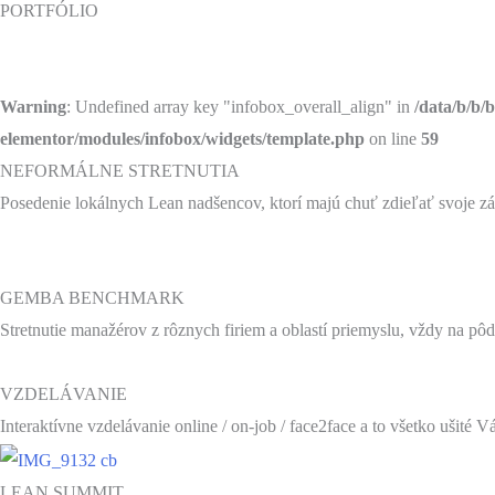
PORTFÓLIO
Warning
: Undefined array key "infobox_overall_align" in
/data/b/b/
elementor/modules/infobox/widgets/template.php
on line
59
NEFORMÁLNE STRETNUTIA
Posedenie lokálnych Lean nadšencov, ktorí majú chuť zdieľať svoje záži
GEMBA BENCHMARK
Stretnutie manažérov z rôznych firiem a oblastí priemyslu, vždy na pôd
VZDELÁVANIE
Interaktívne vzdelávanie online / on-job / face2face a to všetko ušité
LEAN SUMMIT