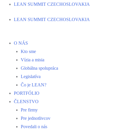
Preskočiť
LEAN SUMMIT CZECHOSLOVAKIA
na
LEAN SUMMIT CZECHOSLOVAKIA
obsah
O NÁS
Kto sme
Vízia a misia
Globálna spolupráca
Legislatíva
Čo je LEAN?
PORTFÓLIO
ČLENSTVO
Pre firmy
Pre jednotlivcov
Povedali o nás