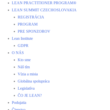
LEAN PRACTITIONER PROGRAM®
LEAN SUMMIT CZECHOSLOVAKIA
REGISTRÁCIA
PROGRAM
PRE SPONZOROV
Lean Institute
GDPR
O NÁS
Kto sme
Náš tím
Vízia a misia
Globálna spolupráca
Legislatíva
ČO JE LEAN?
Podujatia
Členstvo