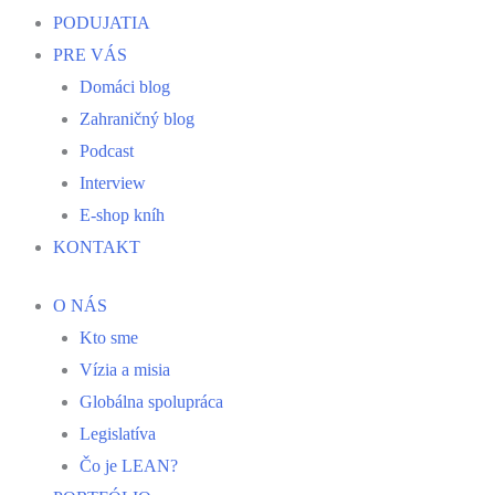
PODUJATIA
PRE VÁS
Domáci blog
Zahraničný blog
Podcast
Interview
E-shop kníh
KONTAKT
O NÁS
Kto sme
Vízia a misia
Globálna spolupráca
Legislatíva
Čo je LEAN?