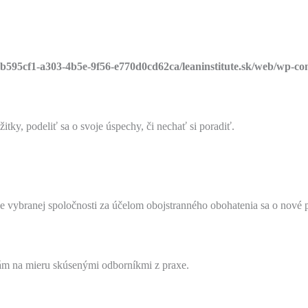
bb595cf1-a303-4b5e-9f56-e770d0cd62ca/leaninstitute.sk/web/wp-con
tky, podeliť sa o svoje úspechy, či nechať si poradiť.
e vybranej spoločnosti za účelom obojstranného obohatenia sa o nové pr
 Vám na mieru skúsenými odborníkmi z praxe.