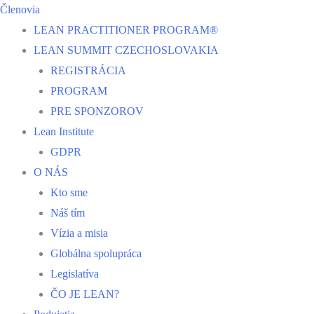
Členovia
LEAN PRACTITIONER PROGRAM®
LEAN SUMMIT CZECHOSLOVAKIA
REGISTRÁCIA
PROGRAM
PRE SPONZOROV
Lean Institute
GDPR
O NÁS
Kto sme
Náš tím
Vízia a misia
Globálna spolupráca
Legislatíva
ČO JE LEAN?