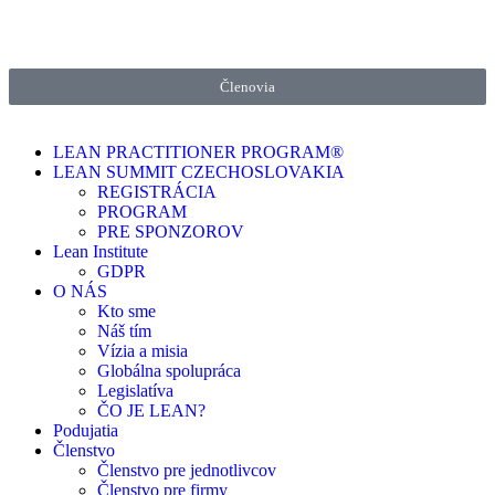
Členovia
LEAN PRACTITIONER PROGRAM®
LEAN SUMMIT CZECHOSLOVAKIA
REGISTRÁCIA
PROGRAM
PRE SPONZOROV
Lean Institute
GDPR
O NÁS
Kto sme
Náš tím
Vízia a misia
Globálna spolupráca
Legislatíva
ČO JE LEAN?
Podujatia
Členstvo
Členstvo pre jednotlivcov
Členstvo pre firmy