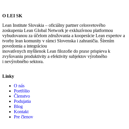
O LEI SK
Lean Institute Slovakia – oficiálny partner celosvetového
zoskupenia Lean Global Network je exkluzívnou platformou
vybudovanou za účelom združovania a kooperácie Lean expertov a
tvorby lean komunity v rámci Slovenska i zahraničia. Šírením
povedomia a integráciou
inovatívnych myšlienok Lean filozofie do praxe prispieva k
zvyšovaniu produktivity a efektivity subjektov výrobného
i nevýrobného sektora.
Linky
O nás
Portfólio
Členstvo
Podujatia
Blog
Kontakt
Pre členov