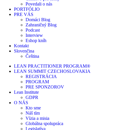
Povedali o nás
PORTFÓLIO
PRE VÁS
Domáci Blog
Zahraničný Blog
Podcast
Interview
Eshop kníh
Kontakt
Slovenčina
Čeština
LEAN PRACTITIONER PROGRAM®
LEAN SUMMIT CZECHOSLOVAKIA
REGISTRÁCIA
PROGRAM
PRE SPONZOROV
Lean Institute
GDPR
O NÁS
Kto sme
Náš tím
Vízia a misia
Globálna spolupráca
Legislatíva