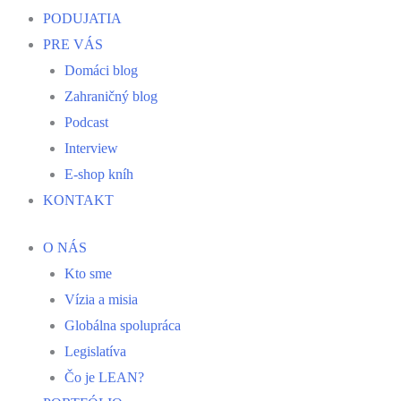
PODUJATIA
PRE VÁS
Domáci blog
Zahraničný blog
Podcast
Interview
E-shop kníh
KONTAKT
O NÁS
Kto sme
Vízia a misia
Globálna spolupráca
Legislatíva
Čo je LEAN?