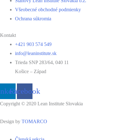
Stanovy Lean Institute Slovakia o.z.
Všeobecné obchodné podmienky
Ochrana súkromia
Kontakt
+421 903 574 549
info@leaninstitute.sk
Trieda SNP 283/64, 040 11
Košice – Západ
inkedin
Facebook
Copyright © 2020 Lean Institute Slovakia
Design by
TOMARCO
Členská sekcia