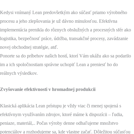
Kedysi vnímaný Lean predovšetkým ako súčasť priamo výrobného
procesu a jeho zlepšovania je už dávno minulosťou. Efektívna
implementácia prenikla do rôznych obslužných a procesných sfér ako
logistika, bezpečnosť práce, údržba, transakčné procesy, zavádzanie
novej obchodnej stratégie, atď.
Ponorte sa do príbehov našich hostí, ktorí Vám ukážu ako sa podarilo
im a ich spoločnostiam správne uchopiť Lean a preniesť ho do
reálnych výsledkov.
Zvyšovanie efektívnosti v hromadnej produkcii
Klasická aplikácia Lean prístupu je vždy viac či menej spojená s
efektívnym využívaním zdrojov, ktoré máme k dispozícii – ľudia,
peniaze, materiál,.. Počas výroby denne odhaľujeme množstvo
potenciálov a rozhodujeme sa, kde vlastne začať. Dôležitou súčasťou