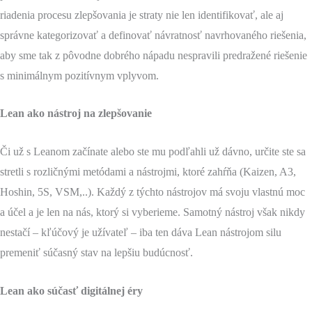
riadenia procesu zlepšovania je straty nie len identifikovať, ale aj
správne kategorizovať a definovať návratnosť navrhovaného riešenia,
aby sme tak z pôvodne dobrého nápadu nespravili predražené riešenie
s minimálnym pozitívnym vplyvom.
Lean ako nástroj na zlepšovanie
Či už s Leanom začínate alebo ste mu podľahli už dávno, určite ste sa
stretli s rozličnými metódami a nástrojmi, ktoré zahŕňa (Kaizen, A3,
Hoshin, 5S, VSM,..). Každý z týchto nástrojov má svoju vlastnú moc
a účel a je len na nás, ktorý si vyberieme. Samotný nástroj však nikdy
nestačí – kľúčový je užívateľ – iba ten dáva Lean nástrojom silu
premeniť súčasný stav na lepšiu budúcnosť.
Lean ako súčasť digitálnej éry