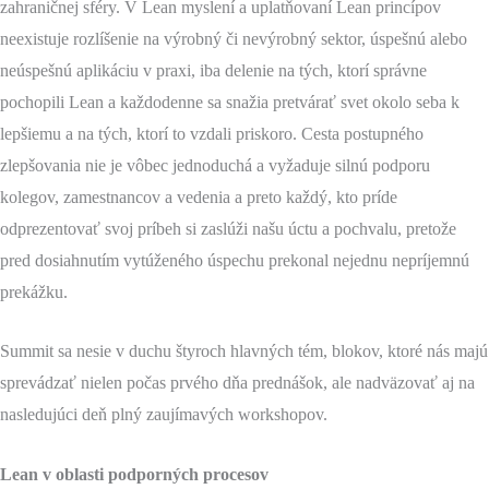
zahraničnej sféry. V Lean myslení a uplatňovaní Lean princípov
neexistuje rozlíšenie na výrobný či nevýrobný sektor, úspešnú alebo
neúspešnú aplikáciu v praxi, iba delenie na tých, ktorí správne
pochopili Lean a každodenne sa snažia pretvárať svet okolo seba k
lepšiemu a na tých, ktorí to vzdali priskoro. Cesta postupného
zlepšovania nie je vôbec jednoduchá a vyžaduje silnú podporu
kolegov, zamestnancov a vedenia a preto každý, kto príde
odprezentovať svoj príbeh si zaslúži našu úctu a pochvalu, pretože
pred dosiahnutím vytúženého úspechu prekonal nejednu nepríjemnú
prekážku.
Summit sa nesie v duchu štyroch hlavných tém, blokov, ktoré nás majú
sprevádzať nielen počas prvého dňa prednášok, ale nadväzovať aj na
nasledujúci deň plný zaujímavých workshopov.
Lean v oblasti podporných procesov