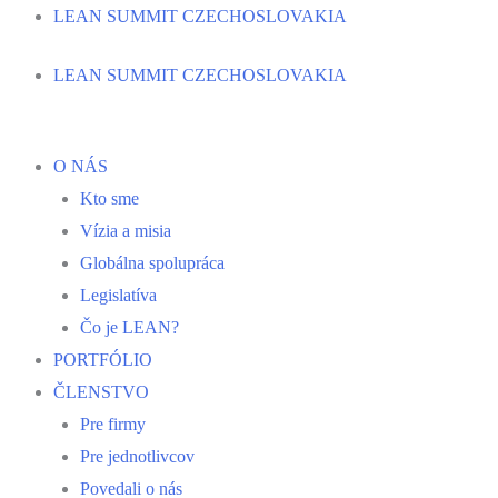
Preskočiť
LEAN SUMMIT CZECHOSLOVAKIA
na
LEAN SUMMIT CZECHOSLOVAKIA
obsah
O NÁS
Kto sme
Vízia a misia
Globálna spolupráca
Legislatíva
Čo je LEAN?
PORTFÓLIO
ČLENSTVO
Pre firmy
Pre jednotlivcov
Povedali o nás