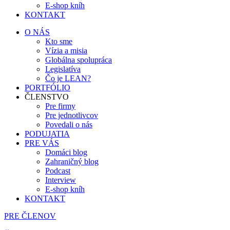
E-shop kníh
KONTAKT
O NÁS
Kto sme
Vízia a misia
Globálna spolupráca
Legislatíva
Čo je LEAN?
PORTFÓLIO
ČLENSTVO
Pre firmy
Pre jednotlivcov
Povedali o nás
PODUJATIA
PRE VÁS
Domáci blog
Zahraničný blog
Podcast
Interview
E-shop kníh
KONTAKT
PRE ČLENOV