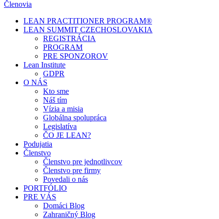
Členovia
LEAN PRACTITIONER PROGRAM®
LEAN SUMMIT CZECHOSLOVAKIA
REGISTRÁCIA
PROGRAM
PRE SPONZOROV
Lean Institute
GDPR
O NÁS
Kto sme
Náš tím
Vízia a misia
Globálna spolupráca
Legislatíva
ČO JE LEAN?
Podujatia
Členstvo
Členstvo pre jednotlivcov
Členstvo pre firmy
Povedali o nás
PORTFÓLIO
PRE VÁS
Domáci Blog
Zahraničný Blog