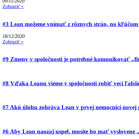
09/11/2020
Zobraziť »
#3 Lean možeme vnímať z rôznych strán, no kľúčom
18/12/2020
Zobraziť »
#9 Zmeny v spoločnosti je potrebné komunikovať „
#8 Vďaka Leanu vieme v spoločnosti robiť veci ľahši
#7 Akú úlohu zohráva Lean v prvej nemocnici novej
#6 Aby Lean naozaj uspel, musíte ho mať vyslovene „