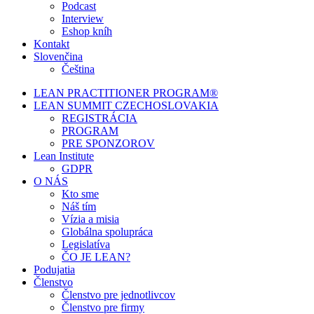
Podcast
Interview
Eshop kníh
Kontakt
Slovenčina
Čeština
LEAN PRACTITIONER PROGRAM®
LEAN SUMMIT CZECHOSLOVAKIA
REGISTRÁCIA
PROGRAM
PRE SPONZOROV
Lean Institute
GDPR
O NÁS
Kto sme
Náš tím
Vízia a misia
Globálna spolupráca
Legislatíva
ČO JE LEAN?
Podujatia
Členstvo
Členstvo pre jednotlivcov
Členstvo pre firmy