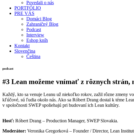
Povedali o nás
PORTFÓLIO
PRE VÁS
Domáci Blog
Zahraničný Blog
Podcast
Interview
Eshop kníh
Kontakt
Slovenčina
Čeština
podcast
#3 Lean možeme vnímať z rôznych strán, 
Každý, kto sa venuje Leanu už niekoľko rokov, zažil rôzne zmeny vo s
kľúčové, sú ľudia okolo nás. Ako sa Róbert Drang dostal k téme Lean 
v spoločnosti SWEP spoliehajú pri budovaní ich Lean kultúry.
Hosť:
Róbert Drang – Production Manager, SWEP Slovakia.
Moderátor:
Veronika Gregorková – Founder / Director, Lean Institut