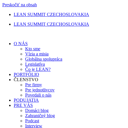
Preskočiť na obsah
LEAN SUMMIT CZECHOSLOVAKIA
LEAN SUMMIT CZECHOSLOVAKIA
O NÁS
Kto sme
Vízia a misia
Globálna spolupráca
Legislatíva
Čo je LEAN?
PORTFÓLIO
ČLENSTVO
Pre firmy
Pre jednotlivcov
Povedali o nás
PODUJATIA
PRE VÁS
Domáci blog
Zahraničný blog
Podcast
Interview