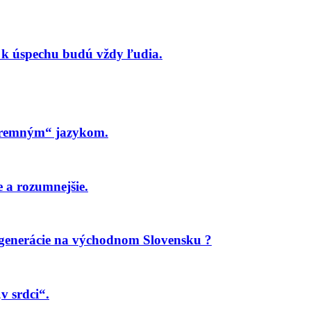
 k úspechu budú vždy ľudia.
firemným“ jazykom.
e a rozumnejšie.
 generácie na východnom Slovensku ?
v srdci“.