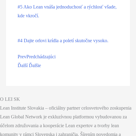
#5 Ako Lean vnáša jednoduchosť a rýchlosť všade,
kde vkročí.
#4 Dajte orlovi krídla a poletí skutočne vysoko.
Prev
Predchádzajúci
Ďalší
Ďalšie
O LEI SK
Lean Institute Slovakia – oficiálny partner celosvetového zoskupenia
Lean Global Network je exkluzívnou platformou vybudovanou za
účelom združovania a kooperácie Lean expertov a tvorby lean
komunity v rámci Slovenska i zahraničia. Šírením povedomia a