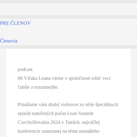
Preskočiť
na
obsah
PRE ČLENOV
Členovia
podcast
#8 Vďaka Leanu vieme v spoločnosti robiť veci
ľahšie a rozumnejšie.
Prinášame vám druhý rozhovor zo série špeciálnych
epizód natočených počas Lean Summit
CzechoSlovakia 2024 v Tatrách, najväčšej
konferencie zameranej na tému neustáleho