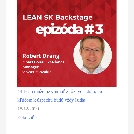
#3 Lean možeme vnímať z rôznych strán, no
kľúčom k úspechu budú vždy ľudia.
18/12/2020
Zobraziť »