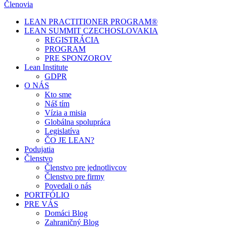
Členovia
LEAN PRACTITIONER PROGRAM®
LEAN SUMMIT CZECHOSLOVAKIA
REGISTRÁCIA
PROGRAM
PRE SPONZOROV
Lean Institute
GDPR
O NÁS
Kto sme
Náš tím
Vízia a misia
Globálna spolupráca
Legislatíva
ČO JE LEAN?
Podujatia
Členstvo
Členstvo pre jednotlivcov
Členstvo pre firmy
Povedali o nás
PORTFÓLIO
PRE VÁS
Domáci Blog
Zahraničný Blog