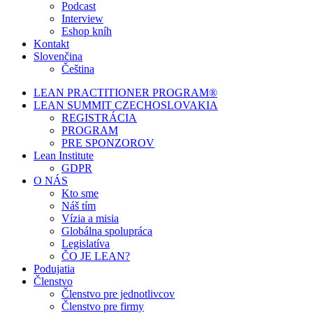
Podcast
Interview
Eshop kníh
Kontakt
Slovenčina
Čeština
LEAN PRACTITIONER PROGRAM®
LEAN SUMMIT CZECHOSLOVAKIA
REGISTRÁCIA
PROGRAM
PRE SPONZOROV
Lean Institute
GDPR
O NÁS
Kto sme
Náš tím
Vízia a misia
Globálna spolupráca
Legislatíva
ČO JE LEAN?
Podujatia
Členstvo
Členstvo pre jednotlivcov
Členstvo pre firmy