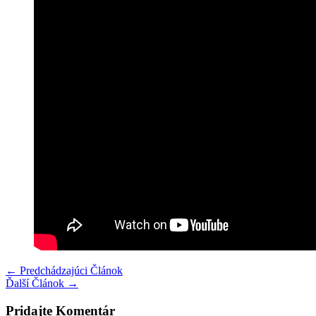
←
Predchádzajúci Článok
Ďalší Článok
→
Pridajte Komentár