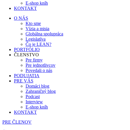
E-shop kníh
KONTAKT
O NÁS
Kto sme
Vízia a misia
Globálna spolupráca
Legislatíva
Čo je LEAN?
PORTFÓLIO
ČLENSTVO
Pre firmy
Pre jednotlivcov
Povedali o nás
PODUJATIA
PRE VÁS
Domáci blog
Zahraničný blog
Podcast
Interview
E-shop kníh
KONTAKT
PRE ČLENOV