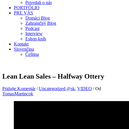
Povedali o nás
PORTFÓLIO
PRE VÁS
Domáci Blog
Zahraničný Blog
Podcast
Interview
Eshop kníh
Kontakt
Slovenčina
Čeština
Lean Lean Sales – Halfway Ottery
Pridajte Komentár
/
Uncategorized @sk
,
VIDEO
/ Od
TomasMartincok