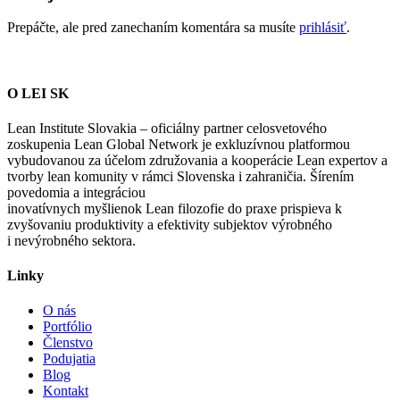
Prepáčte, ale pred zanechaním komentára sa musíte
prihlásiť
.
O LEI SK
Lean Institute Slovakia – oficiálny partner celosvetového
zoskupenia Lean Global Network je exkluzívnou platformou
vybudovanou za účelom združovania a kooperácie Lean expertov a
tvorby lean komunity v rámci Slovenska i zahraničia. Šírením
povedomia a integráciou
inovatívnych myšlienok Lean filozofie do praxe prispieva k
zvyšovaniu produktivity a efektivity subjektov výrobného
i nevýrobného sektora.
Linky
O nás
Portfólio
Členstvo
Podujatia
Blog
Kontakt