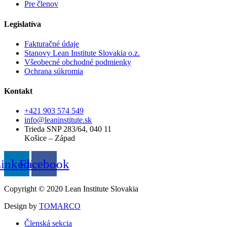
Pre členov
Legislatíva
Fakturačné údaje
Stanovy Lean Institute Slovakia o.z.
Všeobecné obchodné podmienky
Ochrana súkromia
Kontakt
+421 903 574 549
info@leaninstitute.sk
Trieda SNP 283/64, 040 11
Košice – Západ
inkedin
Facebook
Copyright © 2020 Lean Institute Slovakia
Design by
TOMARCO
Členská sekcia