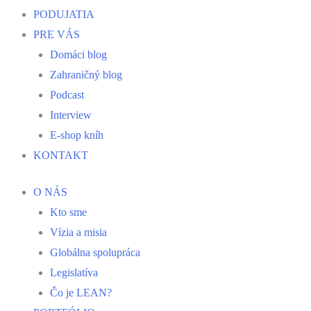
PODUJATIA
PRE VÁS
Domáci blog
Zahraničný blog
Podcast
Interview
E-shop kníh
KONTAKT
O NÁS
Kto sme
Vízia a misia
Globálna spolupráca
Legislatíva
Čo je LEAN?