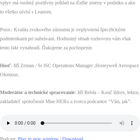
vplyv má osobný pozitívny príklad na ďalšie zmeny v podniku a ako
to všetko súvisí s Leanom.
Pozn.: Kvalita zvukového záznamu je ovplyvnená špecifickými
podmienkami pri nahrávaní. Hodnotný obsah rozhovoru vám však
tento fakt vynahradí. Ďakujeme za pochopenie.
Hosť
: Jiří Zeman / Sr ISC Operations Manager ,Honeywell Aerospace
Olomouc.
Moderátor a technické spracovanie
: Jiří Bréda – Kouč lídrov, lektor,
zakladateľ spoločnosti Mise HERo a tvorca podcastov “Vím, jak”.
Podcast:
Play in new window
|
Download