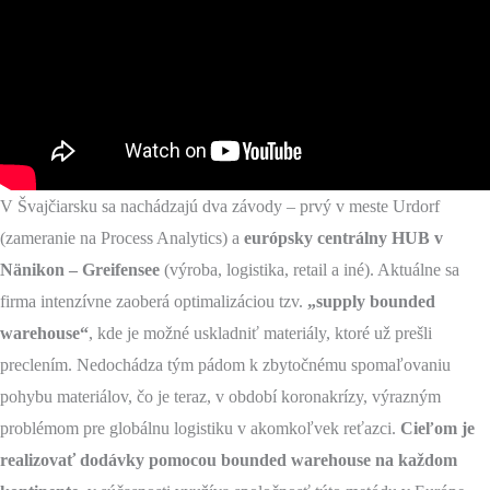
V Švajčiarsku sa nachádzajú dva závody – prvý v meste Urdorf
(zameranie na Process Analytics) a
európsky centrálny HUB v
Nänikon – Greifensee
(výroba, logistika, retail a iné). Aktuálne sa
firma intenzívne zaoberá optimalizáciou tzv.
„supply bounded
warehouse“
, kde je možné uskladniť materiály, ktoré už prešli
preclením. Nedochádza tým pádom k zbytočnému spomaľovaniu
pohybu materiálov, čo je teraz, v období koronakrízy, výrazným
problémom pre globálnu logistiku v akomkoľvek reťazci.
Cieľom je
realizovať dodávky pomocou bounded warehouse na každom