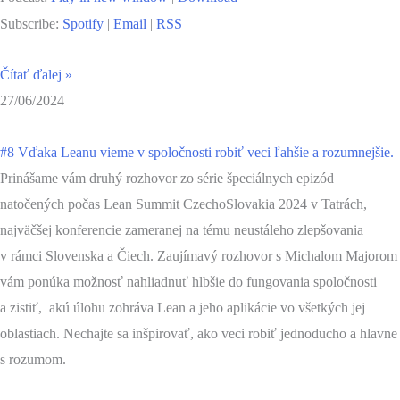
Subscribe:
Spotify
|
Email
|
RSS
Čítať ďalej »
27/06/2024
#8 Vďaka Leanu vieme v spoločnosti robiť veci ľahšie a rozumnejšie.
Prinášame vám druhý rozhovor zo série špeciálnych epizód
natočených počas Lean Summit CzechoSlovakia 2024 v Tatrách,
najväčšej konferencie zameranej na tému neustáleho zlepšovania
v rámci Slovenska a Čiech. Zaujímavý rozhovor s Michalom Majorom
vám ponúka možnosť nahliadnuť hlbšie do fungovania spoločnosti
a zistiť, akú úlohu zohráva Lean a jeho aplikácie vo všetkých jej
oblastiach. Nechajte sa inšpirovať, ako veci robiť jednoducho a hlavne
s rozumom.