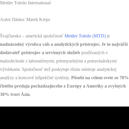
Mettler Toledo International
Autor článku: Marek Kreps
Švajčiarsko – americká spoločnosť
Mettler Toledo (MTD)
je
nadnárodný výrobca váh a analytických prístrojov. Je to najväčší
dodávateľ prístrojov a servisných služieb
používaných v
maloobchode s laboratórnymi, priemyselnými a potravinárskymi
výrobkami. Spoločnosť tiež poskytuje rôzne nástroje analytickej
analýzy a koncové inšpekčné systémy.
Pôsobí na celom svete so 70%
čistého predaja pochádzajúceho z Európy a Ameriky a zvyšných
30% tvorí Ázia
.