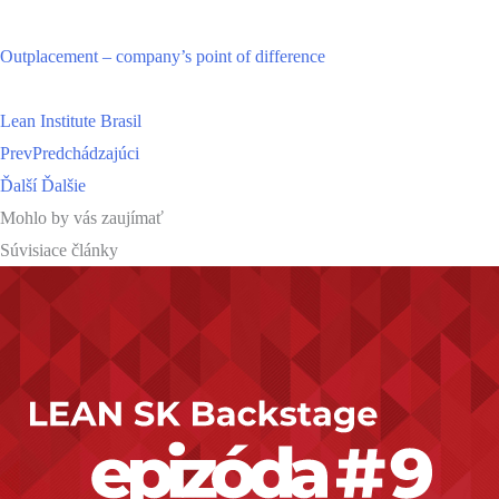
Outplacement – company’s point of difference
Lean Institute Brasil
Prev
Predchádzajúci
Ďalší
Ďalšie
Mohlo by vás zaujímať
Súvisiace články