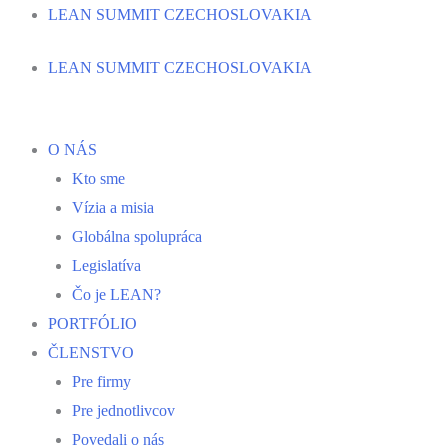
Preskočiť
LEAN SUMMIT CZECHOSLOVAKIA
na
LEAN SUMMIT CZECHOSLOVAKIA
obsah
O NÁS
Kto sme
Vízia a misia
Globálna spolupráca
Legislatíva
Čo je LEAN?
PORTFÓLIO
ČLENSTVO
Pre firmy
Pre jednotlivcov
Povedali o nás