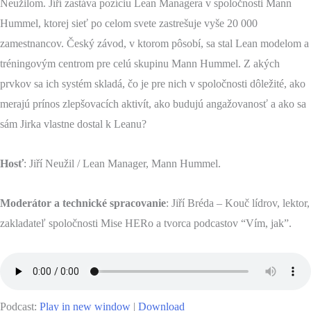
Neužilom. Jíří zastáva pozíciu Lean Managera v spoločnosti Mann
Hummel, ktorej sieť po celom svete zastrešuje vyše 20 000
zamestnancov. Český závod, v ktorom pôsobí, sa stal Lean modelom a
tréningovým centrom pre celú skupinu Mann Hummel. Z akých
prvkov sa ich systém skladá, čo je pre nich v spoločnosti dôležité, ako
merajú prínos zlepšovacích aktivít, ako budujú angažovanosť a ako sa
sám Jirka vlastne dostal k Leanu?
Hosť
: Jiří Neužil / Lean Manager, Mann Hummel.
Moderátor a technické spracovanie
: Jiří Bréda – Kouč lídrov, lektor,
zakladateľ spoločnosti Mise HERo a tvorca podcastov “Vím, jak”.
Podcast:
Play in new window
|
Download