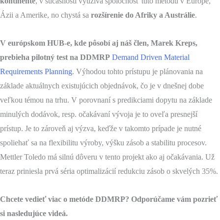
kontinente
, v súčasnosti využíva spoločnosť túto metódu v Európe,
Ázii a Amerike, no chystá sa
rozšírenie do Afriky a Austrálie
.
V európskom HUB-e, kde pôsobí aj náš člen, Marek Kreps,
prebieha pilotný test na DDMRP
Demand Driven Material
Requirements Planning
. Výhodou tohto prístupu je plánovania na
základe aktuálnych existujúcich objednávok, čo je v dnešnej dobe
veľkou témou na trhu. V porovnaní s predikciami dopytu na základe
minulých dodávok, resp. očakávaní vývoja je to oveľa presnejší
prístup. Je to zároveň aj výzva, keďže v takomto prípade je nutné
spoliehať sa na flexibilitu výroby, výšku zásob a stabilitu procesov.
Mettler Toledo má silnú dôveru v tento projekt ako aj očakávania. Už
teraz priniesla prvá séria optimalizácií redukciu zásob o skvelých 35%.
Chcete vedieť viac o metóde DDMRP? Odporúčame vám pozrieť
si nasledujúce videá.