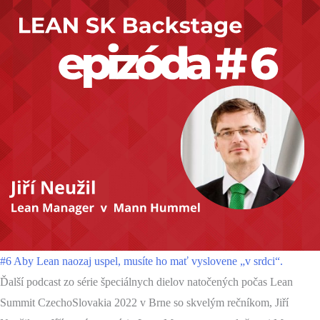
#6 Aby Lean naozaj uspel, musíte ho mať vyslovene „v srdci“.
Ďalší podcast zo série špeciálnych dielov natočených počas Lean
Summit CzechoSlovakia 2022 v Brne so skvelým rečníkom, Jiří