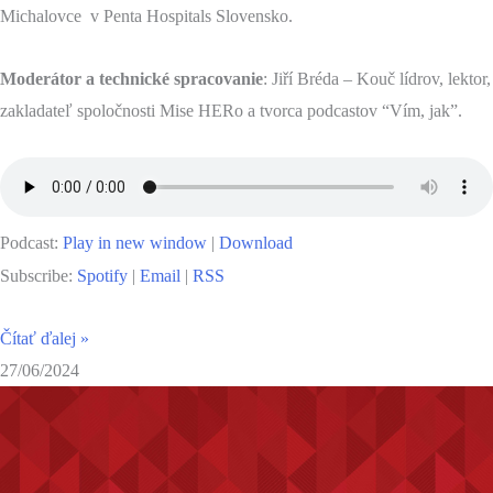
Michalovce v Penta Hospitals Slovensko.
Moderátor a technické spracovanie
: Jiří Bréda – Kouč lídrov, lektor,
zakladateľ spoločnosti Mise HERo a tvorca podcastov “Vím, jak”.
Podcast:
Play in new window
|
Download
Subscribe:
Spotify
|
Email
|
RSS
Čítať ďalej »
27/06/2024