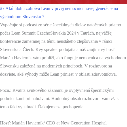
#7 Akú úlohu zohráva Lean v prvej nemocnici novej generácie na
východnom Slovensku ?
Vypočujte si podcast zo série špeciálnych dielov natočených priamo
počas Lean Summit CzechoSlovakia 2024 v Tatrách, najväčšej
konferencie zameranej na tému neustáleho zlepšovania v rámci
Slovenska a Čiech. Key speaker podujatia a náš zaujímavý hosť
Marián Haviernik vám priblíži, ako funguje nemocnica na východnom
Slovensku založená na moderných princípoch. V rozhovore sa
dozviete, aké výhody môže Lean priniesť v oblasti zdravotníctva.
Pozn.: Kvalita zvukového záznamu je ovplyvnená špecifickými
podmienkami pri nahrávaní. Hodnotný obsah rozhovoru vám však
tento fakt vynahradí. Ďakujeme za pochopenie.
Hosť
: Marián Haviernik/ CEO at New Generation Hospital