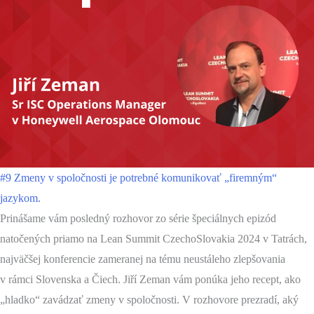
#9 Zmeny v spoločnosti je potrebné komunikovať „firemným“
jazykom.
Prinášame vám posledný rozhovor zo série špeciálnych epizód
natočených priamo na Lean Summit CzechoSlovakia 2024 v Tatrách,
najväčšej konferencie zameranej na tému neustáleho zlepšovania
v rámci Slovenska a Čiech. Jiří Zeman vám ponúka jeho recept, ako
„hladko“ zavádzať zmeny v spoločnosti. V rozhovore prezradí, aký