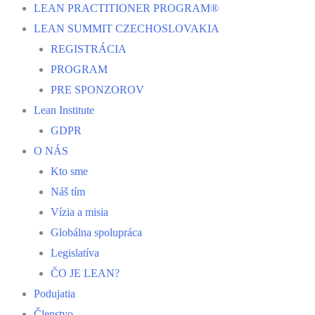
LEAN PRACTITIONER PROGRAM®
LEAN SUMMIT CZECHOSLOVAKIA
REGISTRÁCIA
PROGRAM
PRE SPONZOROV
Lean Institute
GDPR
O NÁS
Kto sme
Náš tím
Vízia a misia
Globálna spolupráca
Legislatíva
ČO JE LEAN?
Podujatia
Členstvo