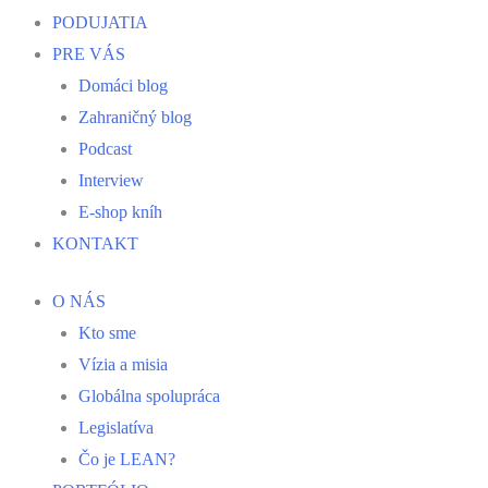
PODUJATIA
PRE VÁS
Domáci blog
Zahraničný blog
Podcast
Interview
E-shop kníh
KONTAKT
O NÁS
Kto sme
Vízia a misia
Globálna spolupráca
Legislatíva
Čo je LEAN?