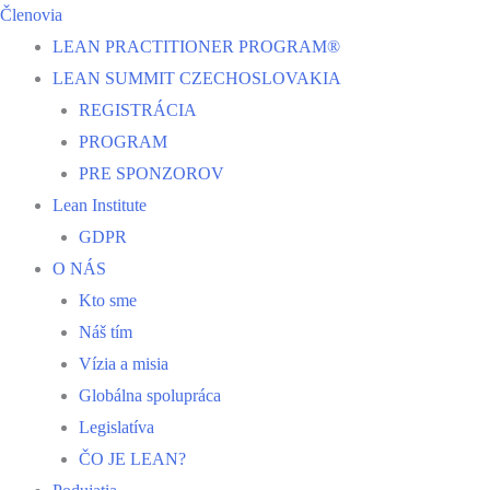
Členovia
LEAN PRACTITIONER PROGRAM®
LEAN SUMMIT CZECHOSLOVAKIA
REGISTRÁCIA
PROGRAM
PRE SPONZOROV
Lean Institute
GDPR
O NÁS
Kto sme
Náš tím
Vízia a misia
Globálna spolupráca
Legislatíva
ČO JE LEAN?