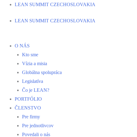
Preskočiť
LEAN SUMMIT CZECHOSLOVAKIA
na
LEAN SUMMIT CZECHOSLOVAKIA
obsah
O NÁS
Kto sme
Vízia a misia
Globálna spolupráca
Legislatíva
Čo je LEAN?
PORTFÓLIO
ČLENSTVO
Pre firmy
Pre jednotlivcov
Povedali o nás