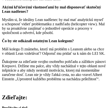
Akými kľúčovými vlastnosťami by mal disponovať skutočný
Lean nadšenec?
Myslím si, že ideálny Lean nadšenec by mal mať analytickú myseľ
a schopnosť vidieť problematiku z nadhľadu (helicopter view). Mal
by sa proaktívne zaujímať o jednotlivé operácie a procesy v
spoločnosti a odvetví, kde pôsobí.
Čo by ste odkázali ostatným Lean kolegom?
Máš kolegu či známeho, ktorý má problém s Leanom alebo sa chce
v oblasti Lean vzdelávať? Odporuč mu pridať sa k nám do LEI SK.
Ďakujeme za zdieľanie svojho osobného pohľadu a zážitkov pánovi
Krepsovi. Držíme mu palce, aby vždy nachádzal v tejto oblasti nové
inšpirácie a aby nikdy nestratil motiváciu, ktorej má momentálne
zaručene dosť. Lean nie je vždy ľahká cesta, no ako vravel Albert
Einstein „Uprostred každého problému sa nachádza príležitosť“.
Zdieľajte:
Prečítajte si tiež