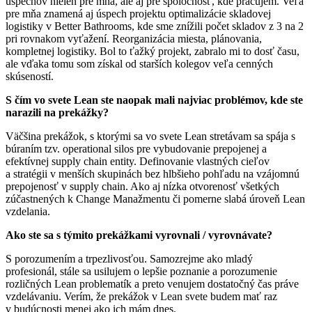
úspechov nielen pre mňa, ale aj pre spoločnosť, kde pracujem. Veľa
pre mňa znamená aj úspech projektu optimalizácie skladovej
logistiky v Better Bathrooms, kde sme znížili počet skladov z 3 na 2
pri rovnakom vyťažení. Reorganizácia miesta, plánovania,
kompletnej logistiky. Bol to ťažký projekt, zabralo mi to dosť času,
ale vďaka tomu som získal od starších kolegov veľa cenných
skúseností.
S čím vo svete Lean ste naopak mali najviac problémov, kde ste
narazili na prekážky?
Väčšina prekážok, s ktorými sa vo svete Lean stretávam sa spája s
búraním tzv. operational silos pre vybudovanie prepojenej a
efektívnej supply chain entity. Definovanie vlastných cieľov
a stratégii v menších skupinách bez hlbšieho pohľadu na vzájomnú
prepojenosť v supply chain. Ako aj nízka otvorenosť všetkých
zúčastnených k Change Manažmentu či pomerne slabá úroveň Lean
vzdelania.
Ako ste sa s týmito prekážkami vyrovnali / vyrovnávate?
S porozumením a trpezlivosťou. Samozrejme ako mladý
profesionál, stále sa usilujem o lepšie poznanie a porozumenie
rozličných Lean problematík a preto venujem dostatočný čas práve
vzdelávaniu. Verím, že prekážok v Lean svete budem mať raz
v budúcnosti menej ako ich mám dnes.