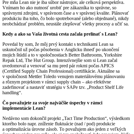
Pre mňa Lean nie je iba súbor nástrojov, ale celková perspektíva.
Vnímam ho ako nutnosť urobiť pre zákazníka to správne, so
správnymi zdrojmi, v správnom čase a v správnej kvalite. Plánovať
produkciu iba toho, čo bolo spotrebované (alebo objednané), nikdy
neobchádzať problém, neustále zlepšovať všetky procesy a učiť sa.
Kedy a ako sa Vaša životná cesta začala prelínať s Lean?
Povedal by som, že môj prvý kontakt s technikami Lean sa
uskutočnil už počas pôsobenia v Anglicku ihneď po ukončení
mojich štúdií a to v spoločnostiach Better Bathrooms, Yorkshire
Repak Ltd, The Hut Group. Intenzívnejšie som si Lean začal
uvedomoval a venovať sa mu pred pár rokmi počas APICS
(Certified Supply Chain Professional) certifikácie. Aktuálne sa
v spoločnosti Mettler Toledo venujem materiálovému plánovaniu
a rôznym projektom v rámci supply chain – ako efektívne
zadefinovať a nastaviť stratégiu v SAPe tzv. „Product Shelf Life
handling“.
Čo považujete za svoje najväčšie úspechy v rámci
implementácie Lean?
Nedávno som dokončil projekt „Tact Time Production“, výsledkom
ktorého bolo napr. zníženie fluktuácie (nad / pod) produkcie
a optimalizácia úrovne zásob. To považujem ako jeden z veľkých