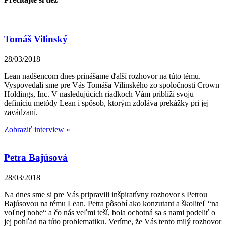
Tomáš Vilinský
28/03/2018
Lean nadšencom dnes prinášame ďalší rozhovor na túto tému.
Vyspovedali sme pre Vás Tomáša Vilinského zo spoločnosti Crown
Holdings, Inc. V nasledujúcich riadkoch Vám priblíži svoju
definíciu metódy Lean i spôsob, ktorým zdoláva prekážky pri jej
zavádzaní.
Zobraziť interview »
Petra Bajúsová
28/03/2018
Na dnes sme si pre Vás pripravili inšpiratívny rozhovor s Petrou
Bajúsovou na tému Lean. Petra pôsobí ako konzutant a školiteľ “na
voľnej nohe“ a čo nás veľmi teší, bola ochotná sa s nami podeliť o
jej pohľad na túto problematiku. Veríme, že Vás tento milý rozhovor