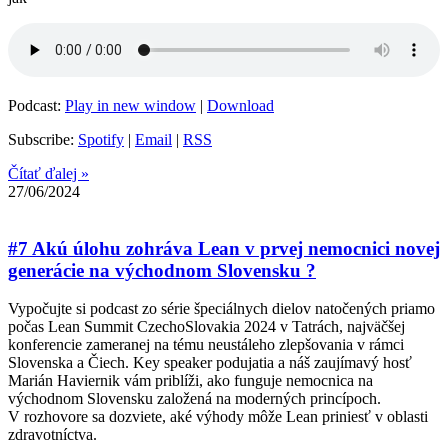
Podcast:
Play in new window
|
Download
Subscribe:
Spotify
|
Email
|
RSS
Čítať ďalej »
27/06/2024
#7 Akú úlohu zohráva Lean v prvej nemocnici novej
generácie na východnom Slovensku ?
Vypočujte si podcast zo série špeciálnych dielov natočených priamo
počas Lean Summit CzechoSlovakia 2024 v Tatrách, najväčšej
konferencie zameranej na tému neustáleho zlepšovania v rámci
Slovenska a Čiech. Key speaker podujatia a náš zaujímavý hosť
Marián Haviernik vám priblíži, ako funguje nemocnica na
východnom Slovensku založená na moderných princípoch.
V rozhovore sa dozviete, aké výhody môže Lean priniesť v oblasti
zdravotníctva.