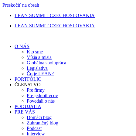
Preskočiť na obsah
LEAN SUMMIT CZECHOSLOVAKIA
LEAN SUMMIT CZECHOSLOVAKIA
O NÁS
Kto sme
Vízia a misia
Globálna spolupráca
Legislatíva
Čo je LEAN?
PORTFÓLIO
ČLENSTVO
Pre firmy
Pre jednotlivcov
Povedali o nás
PODUJATIA
PRE VÁS
Domáci blog
Zahraničný blog
Podcast
Interview