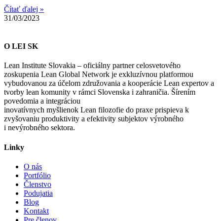
Čítať ďalej »
31/03/2023
O LEI SK
Lean Institute Slovakia – oficiálny partner celosvetového
zoskupenia Lean Global Network je exkluzívnou platformou
vybudovanou za účelom združovania a kooperácie Lean expertov a
tvorby lean komunity v rámci Slovenska i zahraničia. Šírením
povedomia a integráciou
inovatívnych myšlienok Lean filozofie do praxe prispieva k
zvyšovaniu produktivity a efektivity subjektov výrobného
i nevýrobného sektora.
Linky
O nás
Portfólio
Členstvo
Podujatia
Blog
Kontakt
Pre členov