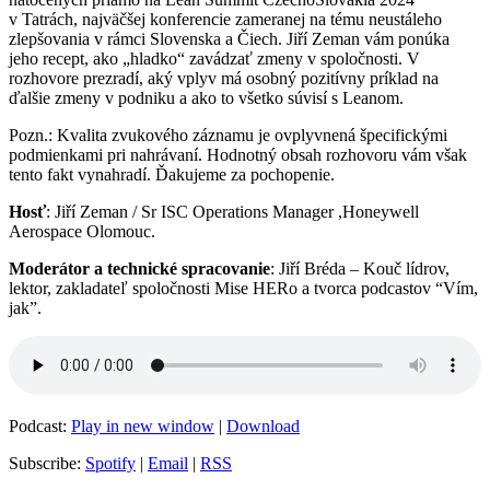
v Tatrách, najväčšej konferencie zameranej na tému neustáleho
zlepšovania v rámci Slovenska a Čiech. Jiří Zeman vám ponúka
jeho recept, ako „hladko“ zavádzať zmeny v spoločnosti. V
rozhovore prezradí, aký vplyv má osobný pozitívny príklad na
ďalšie zmeny v podniku a ako to všetko súvisí s Leanom.
Pozn.: Kvalita zvukového záznamu je ovplyvnená špecifickými
podmienkami pri nahrávaní. Hodnotný obsah rozhovoru vám však
tento fakt vynahradí. Ďakujeme za pochopenie.
Hosť
: Jiří Zeman / Sr ISC Operations Manager ,Honeywell
Aerospace Olomouc.
Moderátor a technické spracovanie
: Jiří Bréda – Kouč lídrov,
lektor, zakladateľ spoločnosti Mise HERo a tvorca podcastov “Vím,
jak”.
Podcast:
Play in new window
|
Download
Subscribe:
Spotify
|
Email
|
RSS