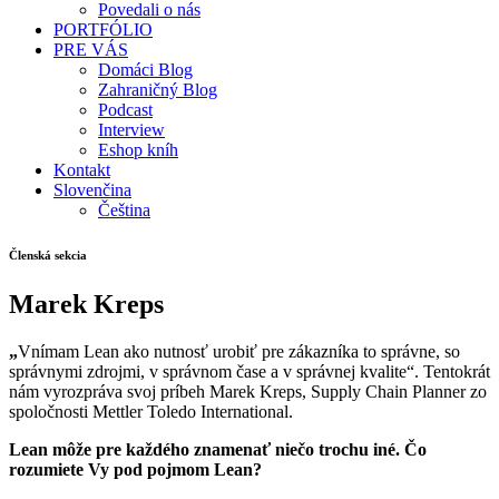
Povedali o nás
PORTFÓLIO
PRE VÁS
Domáci Blog
Zahraničný Blog
Podcast
Interview
Eshop kníh
Kontakt
Slovenčina
Čeština
Členská sekcia
Marek Kreps
„
Vnímam Lean ako nutnosť urobiť pre zákazníka to správne, so
správnymi zdrojmi, v správnom čase a v správnej kvalite“. Tentokrát
nám vyrozpráva svoj príbeh Marek Kreps, Supply Chain Planner zo
spoločnosti Mettler Toledo International.
Lean môže pre každého znamenať niečo trochu iné. Čo
rozumiete Vy pod pojmom Lean?