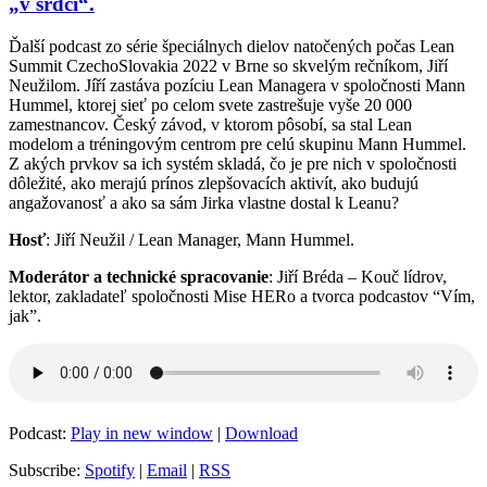
„v srdci“.
Ďalší podcast zo série špeciálnych dielov natočených počas Lean
Summit CzechoSlovakia 2022 v Brne so skvelým rečníkom, Jiří
Neužilom. Jíří zastáva pozíciu Lean Managera v spoločnosti Mann
Hummel, ktorej sieť po celom svete zastrešuje vyše 20 000
zamestnancov. Český závod, v ktorom pôsobí, sa stal Lean
modelom a tréningovým centrom pre celú skupinu Mann Hummel.
Z akých prvkov sa ich systém skladá, čo je pre nich v spoločnosti
dôležité, ako merajú prínos zlepšovacích aktivít, ako budujú
angažovanosť a ako sa sám Jirka vlastne dostal k Leanu?
Hosť
: Jiří Neužil / Lean Manager, Mann Hummel.
Moderátor a technické spracovanie
: Jiří Bréda – Kouč lídrov,
lektor, zakladateľ spoločnosti Mise HERo a tvorca podcastov “Vím,
jak”.
Podcast:
Play in new window
|
Download
Subscribe:
Spotify
|
Email
|
RSS