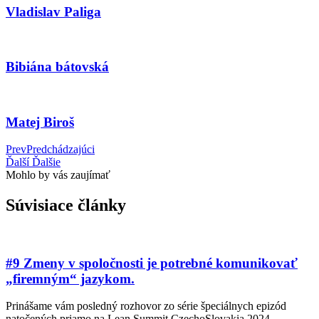
Vladislav Paliga
Bibiána bátovská
Matej Biroš
Prev
Predchádzajúci
Ďalší
Ďalšie
Mohlo by vás zaujímať
Súvisiace články
#9 Zmeny v spoločnosti je potrebné komunikovať
„firemným“ jazykom.
Prinášame vám posledný rozhovor zo série špeciálnych epizód
natočených priamo na Lean Summit CzechoSlovakia 2024