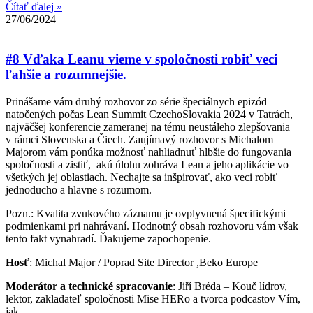
Čítať ďalej »
27/06/2024
#8 Vďaka Leanu vieme v spoločnosti robiť veci
ľahšie a rozumnejšie.
Prinášame vám druhý rozhovor zo série špeciálnych epizód
natočených počas Lean Summit CzechoSlovakia 2024 v Tatrách,
najväčšej konferencie zameranej na tému neustáleho zlepšovania
v rámci Slovenska a Čiech. Zaujímavý rozhovor s Michalom
Majorom vám ponúka možnosť nahliadnuť hlbšie do fungovania
spoločnosti a zistiť, akú úlohu zohráva Lean a jeho aplikácie vo
všetkých jej oblastiach. Nechajte sa inšpirovať, ako veci robiť
jednoducho a hlavne s rozumom.
Pozn.: Kvalita zvukového záznamu je ovplyvnená špecifickými
podmienkami pri nahrávaní. Hodnotný obsah rozhovoru vám však
tento fakt vynahradí. Ďakujeme zapochopenie.
Hosť
: Michal Major / Poprad Site Director ,Beko Europe
Moderátor a technické spracovanie
: Jiří Bréda – Kouč lídrov,
lektor, zakladateľ spoločnosti Mise HERo a tvorca podcastov Vím,
jak