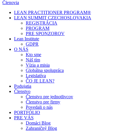
Členovia
LEAN PRACTITIONER PROGRAM®
LEAN SUMMIT CZECHOSLOVAKIA
REGISTRÁCIA
PROGRAM
PRE SPONZOROV
Lean Institute
GDPR
O NÁS
Kto sme
Náš tím
Vízia a misia
Globálna spolupráca
Legislatíva
ČO JE LEAN?
Podujatia
Členstvo
Členstvo pre jednotlivcov
Členstvo pre firmy
Povedali o nás
PORTFÓLIO
PRE VÁS
Domáci Blog
Zahraničný Blog