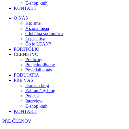
E-shop kníh
KONTAKT
O NÁS
Kto sme
Vízia a misia
Globálna spolupráca
Legislatíva
Čo je LEAN?
PORTFÓLIO
ČLENSTVO
Pre firmy
Pre jednotlivcov
Povedali o nás
PODUJATIA
PRE VÁS
Domáci blog
Zahraničný blog
Podcast
Interview
E-shop kníh
KONTAKT
PRE ČLENOV