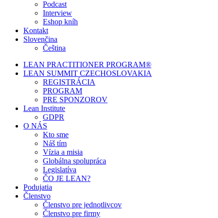
Podcast
Interview
Eshop kníh
Kontakt
Slovenčina
Čeština
LEAN PRACTITIONER PROGRAM®
LEAN SUMMIT CZECHOSLOVAKIA
REGISTRÁCIA
PROGRAM
PRE SPONZOROV
Lean Institute
GDPR
O NÁS
Kto sme
Náš tím
Vízia a misia
Globálna spolupráca
Legislatíva
ČO JE LEAN?
Podujatia
Členstvo
Členstvo pre jednotlivcov
Členstvo pre firmy