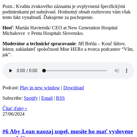
Pozn.: Kvalita zvukového záznamu je ovplyvnená špecifickými
podmienkami pri nahrávaní. Hodnotný obsah rozhovoru vám však
tento fakt vynahradí. Ďakujeme za pochopenie.
Hosť
: Marián Haviernik/ CEO at New Generation Hospital
Michalovce v Penta Hospitals Slovensko.
Moderátor a technické spracovanie
: Jiří Bréda – Kouč lídrov,
lektor, zakladateľ spoločnosti Mise HERo a tvorca podcastov “Vím,
jak”.
Podcast:
Play in new window
|
Download
Subscribe:
Spotify
|
Email
|
RSS
Čítať ďalej »
27/06/2024
#6 Aby Lean naozaj uspel, musíte ho mať vyslovene