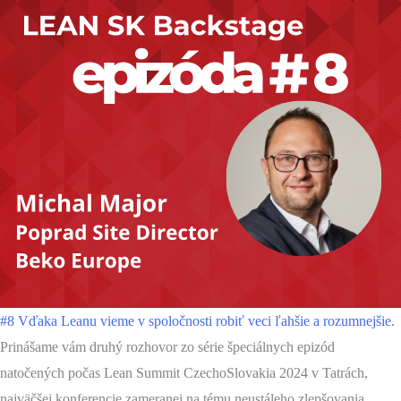
#8 Vďaka Leanu vieme v spoločnosti robiť veci ľahšie a rozumnejšie.
Prinášame vám druhý rozhovor zo série špeciálnych epizód
natočených počas Lean Summit CzechoSlovakia 2024 v Tatrách,
najväčšej konferencie zameranej na tému neustáleho zlepšovania