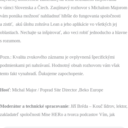
v rámci Slovenska a Čiech. Zaujímavý rozhovor s Michalom Majorom
vám ponúka možnosť nahliadnuť hlbšie do fungovania spoločnosti
a zistiť, akú úlohu zohráva Lean a jeho aplikácie vo všetkých jej
oblastiach. Nechajte sa inšpirovať, ako veci robiť jednoducho a hlavne
s rozumom.
Pozn.: Kvalita zvukového záznamu je ovplyvnená špecifickými
podmienkami pri nahrávaní. Hodnotný obsah rozhovoru vám však
tento fakt vynahradí. Ďakujeme zapochopenie.
Hosť
: Michal Major / Poprad Site Director ,Beko Europe
Moderátor a technické spracovanie
: Jiří Bréda – Kouč lídrov, lektor,
zakladateľ spoločnosti Mise HERo a tvorca podcastov Vím, jak