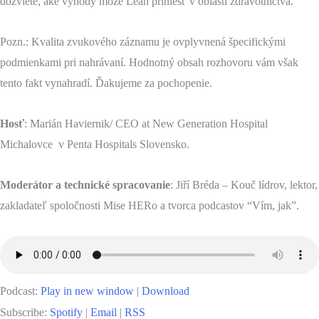
dozviete, aké výhody môže Lean priniesť v oblasti zdravotníctva.
Pozn.: Kvalita zvukového záznamu je ovplyvnená špecifickými
podmienkami pri nahrávaní. Hodnotný obsah rozhovoru vám však
tento fakt vynahradí. Ďakujeme za pochopenie.
Hosť
: Marián Haviernik/ CEO at New Generation Hospital
Michalovce v Penta Hospitals Slovensko.
Moderátor a technické spracovanie
: Jiří Bréda – Kouč lídrov, lektor,
zakladateľ spoločnosti Mise HERo a tvorca podcastov “Vím, jak”.
Podcast:
Play in new window
|
Download
Subscribe:
Spotify
|
Email
|
RSS