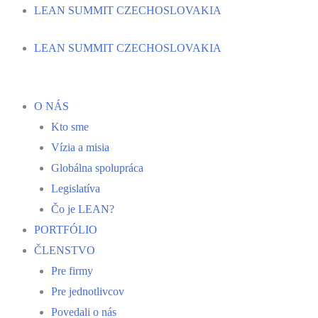
Preskočiť
LEAN SUMMIT CZECHOSLOVAKIA
na
LEAN SUMMIT CZECHOSLOVAKIA
obsah
O NÁS
Kto sme
Vízia a misia
Globálna spolupráca
Legislatíva
Čo je LEAN?
PORTFÓLIO
ČLENSTVO
Pre firmy
Pre jednotlivcov
Povedali o nás