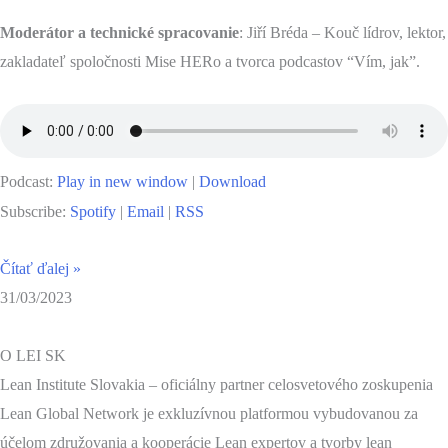
Moderátor a technické spracovanie
: Jiří Bréda – Kouč lídrov, lektor,
zakladateľ spoločnosti Mise HERo a tvorca podcastov “Vím, jak”.
Podcast:
Play in new window
|
Download
Subscribe:
Spotify
|
Email
|
RSS
Čítať ďalej »
31/03/2023
O LEI SK
Lean Institute Slovakia – oficiálny partner celosvetového zoskupenia
Lean Global Network je exkluzívnou platformou vybudovanou za
účelom združovania a kooperácie Lean expertov a tvorby lean