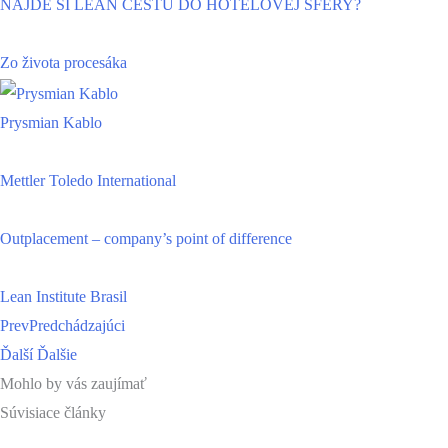
NÁJDE SI LEAN CESTU DO HOTELOVEJ SFÉRY?
Zo života procesáka
Prysmian Kablo
Mettler Toledo International
Outplacement – company’s point of difference
Lean Institute Brasil
Prev
Predchádzajúci
Ďalší
Ďalšie
Mohlo by vás zaujímať
Súvisiace články