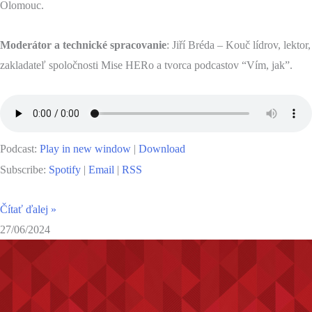
Olomouc.
Moderátor a technické spracovanie
: Jiří Bréda – Kouč lídrov, lektor,
zakladateľ spoločnosti Mise HERo a tvorca podcastov “Vím, jak”.
Podcast:
Play in new window
|
Download
Subscribe:
Spotify
|
Email
|
RSS
Čítať ďalej »
27/06/2024