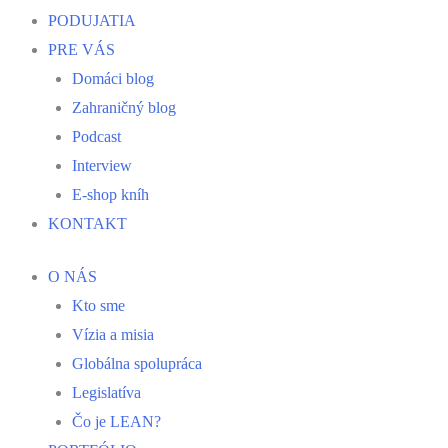
PODUJATIA
PRE VÁS
Domáci blog
Zahraničný blog
Podcast
Interview
E-shop kníh
KONTAKT
O NÁS
Kto sme
Vízia a misia
Globálna spolupráca
Legislatíva
Čo je LEAN?