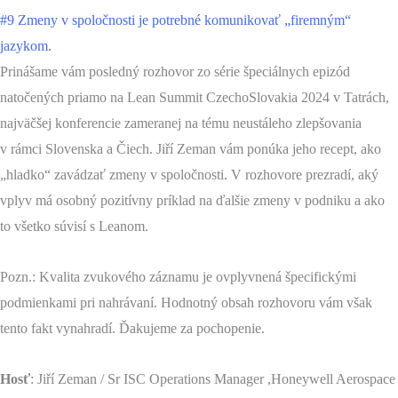
#9 Zmeny v spoločnosti je potrebné komunikovať „firemným“
jazykom.
Prinášame vám posledný rozhovor zo série špeciálnych epizód
natočených priamo na Lean Summit CzechoSlovakia 2024 v Tatrách,
najväčšej konferencie zameranej na tému neustáleho zlepšovania
v rámci Slovenska a Čiech. Jiří Zeman vám ponúka jeho recept, ako
„hladko“ zavádzať zmeny v spoločnosti. V rozhovore prezradí, aký
vplyv má osobný pozitívny príklad na ďalšie zmeny v podniku a ako
to všetko súvisí s Leanom.
Pozn.: Kvalita zvukového záznamu je ovplyvnená špecifickými
podmienkami pri nahrávaní. Hodnotný obsah rozhovoru vám však
tento fakt vynahradí. Ďakujeme za pochopenie.
Hosť
: Jiří Zeman / Sr ISC Operations Manager ,Honeywell Aerospace