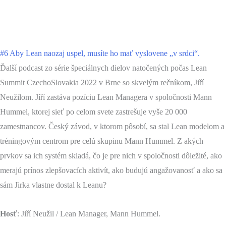
#6 Aby Lean naozaj uspel, musíte ho mať vyslovene „v srdci“.
Ďalší podcast zo série špeciálnych dielov natočených počas Lean
Summit CzechoSlovakia 2022 v Brne so skvelým rečníkom, Jiří
Neužilom. Jíří zastáva pozíciu Lean Managera v spoločnosti Mann
Hummel, ktorej sieť po celom svete zastrešuje vyše 20 000
zamestnancov. Český závod, v ktorom pôsobí, sa stal Lean modelom a
tréningovým centrom pre celú skupinu Mann Hummel. Z akých
prvkov sa ich systém skladá, čo je pre nich v spoločnosti dôležité, ako
merajú prínos zlepšovacích aktivít, ako budujú angažovanosť a ako sa
sám Jirka vlastne dostal k Leanu?
Hosť
: Jiří Neužil / Lean Manager, Mann Hummel.